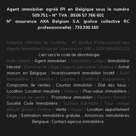
Agent immobilier agréé IPI en Belgique sous le numéro
509.751 – N° TVA : BE06 57 766 601
N° assurance AXA Belgium S.A. (police collective RC
professionnelle) : 730.390.160
Instance Officielle de Contrôle : IPI (Institut Professionnel des
Agents Immobiliers) rue de Luxembourg 16B – 1000 BRUXELLES
–
Lien vers le code de déontologie
.
Acte notarié |
Agent immobilier
| Immobilière Liège |
Immobilière
Herstal
| Province de Liège | Apport personnel | Bailleur |
Achat
maison en Belgique
|
Investissement immobilier locatif
| Bulle
immobilière | Cadastre | Caution | Certificat d’urbanisme |
Compromis de ventes
|
Courtier immobilier
|
État des lieux
|
Location
|
Location meublée
| Notaire |
Plus-value immobilière
|
Promesse de vente |
Promoteur immobilier
| Revenu foncier |
Société Civile Immobilière
| Surface habitable | Taux annuel
effectif global | Tontine |
Vente
| Viager |
Location appartement
Liège
|
Estimation immobilière gratuite
|
Annonces immobilières
Belgique
|
Contact agence immobilière