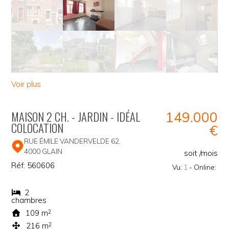
Voir plus
MAISON 2 CH. - JARDIN - IDÉAL
149.000
COLOCATION
€
RUE ÉMILE VANDERVELDE 62,
4000
GLAIN
soit
/mois
Réf:
560606
Vu:
1
- Online:
2
chambres
109 m
2
216 m
2