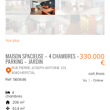
Voir plus
MAISON SPACIEUSE – 4 CHAMBRES –
330.000
PARKING – JARDIN
€
RUE PIERRE-JOSEPH ANTOINE 101,
4040
HERSTAL
soit
/mois
Réf:
560646
Vu:
1
- Online:
4
chambres
206 m
2
614 m
2