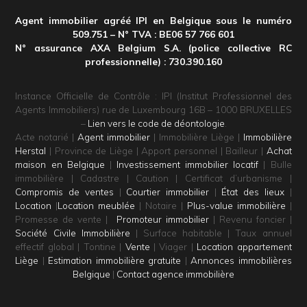
Agent immobilier agréé IPI en Belgique sous le numéro
509.751 – N° TVA : BE06 57 766 601
N° assurance AXA Belgium S.A. (police collective RC
professionnelle) : 730.390.160
Instance Officielle de Contrôle : IPI (Institut Professionnel des
Agents Immobiliers) rue de Luxembourg 16B – 1000 BRUXELLES
–
Lien vers le code de déontologie
.
Acte notarié |
Agent immobilier
| Immobilière Liège |
Immobilière
Herstal
| Province de Liège | Apport personnel | Bailleur |
Achat
maison en Belgique
|
Investissement immobilier locatif
| Bulle
immobilière | Cadastre | Caution | Certificat d’urbanisme |
Compromis de ventes
|
Courtier immobilier
|
État des lieux
|
Location
|
Location meublée
| Notaire |
Plus-value immobilière
|
Promesse de vente |
Promoteur immobilier
| Revenu foncier |
Société Civile Immobilière
| Surface habitable | Taux annuel
effectif global | Tontine |
Vente
| Viager |
Location appartement
Liège
|
Estimation immobilière gratuite
|
Annonces immobilières
Belgique
|
Contact agence immobilière