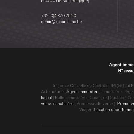
B-4040 Herstal (Belgique)
+32 (0)4 370 20 20
demir@lecoinimmo.be
Agent immob
N° assu
Instance Officielle de Contrôle : IPI (Inst
Acte notarié |
Agent immobilier
| Immobilière Liège 
locatif
| Bulle immobilière | Cadastre | Caution | Cer
value immobilière
| Promesse de vente |
Promoteu
Viager |
Location appartemen