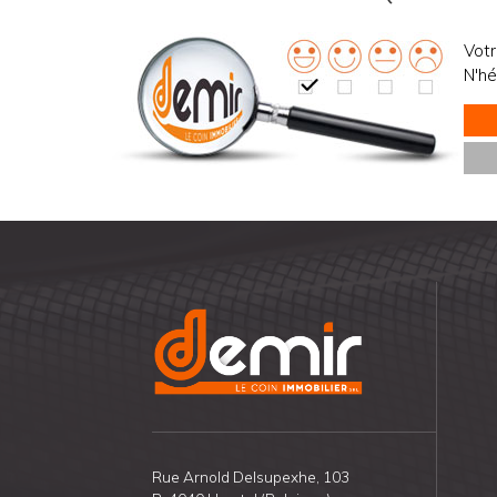
Votr
N'hé
Rue Arnold Delsupexhe, 103