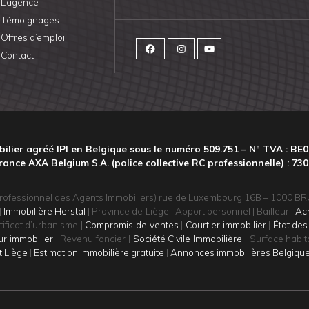
L’agence
Témoignages
Offres d’emploi
Contact
ilier agréé IPI en Belgique sous le numéro 509.751 – N° TVA : BE0
rance AXA Belgium S.A. (police collective RC professionnelle) : 730
itut Professionnel des Agents Immobiliers) rue de Luxembourg 16B – 1000 
|
Immobilière Herstal
| Province de Liège | Apport personnel | Bailleur |
Ac
tificat d’urbanisme |
Compromis de ventes
|
Courtier immobilier
|
État des
r immobilier
| Revenu foncier |
Société Civile Immobilière
| Surface habita
t Liège
|
Estimation immobilière gratuite
|
Annonces immobilières Belgiqu