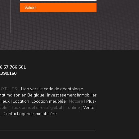
Valider
6 57 766 601
.390.160
BRUXELLES –
Lien vers le code de déontologie
.
hat maison en Belgique
|
Investissement immobilier
 lieux
|
Location
|
Location meublée
| Notaire |
Plus-
ble | Taux annuel effectif global | Tontine |
Vente
|
e
|
Contact agence immobilière