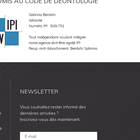
UMIS AU CODE DE DÉONTOLOGIE
Sabrina Benbihi
Gérante
Numéro IPI : 509.751
Tout indépendant voulant intégrer
notre agence doit être agréé IPI
Resp. anti-blanchiment: Benbihi Sabrina
NEWSLETTER
Vous souhaitez rester informé des
e
dernières arrivées ?
Inscrivez-vous dès maintenant.
e