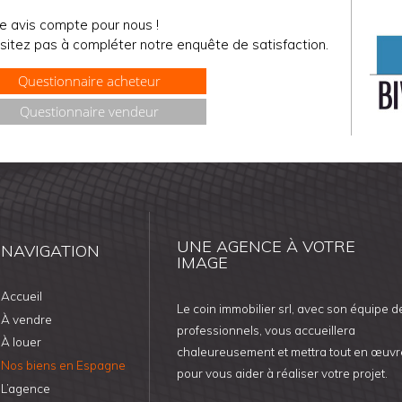
e avis compte pour nous !
sitez pas à compléter notre enquête de satisfaction.
Questionnaire acheteur
Questionnaire vendeur
UNE AGENCE À VOTRE
NAVIGATION
IMAGE
Accueil
Le coin immobilier srl, avec son équipe d
À vendre
professionnels, vous accueillera
À louer
chaleureusement et mettra tout en œuvr
Nos biens en Espagne
pour vous aider à réaliser votre projet.
L’agence