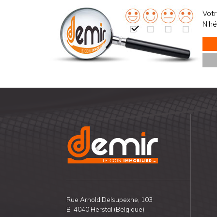
Votr
N'hé
Rue Arnold Delsupexhe, 103
B-4040 Herstal (Belgique)