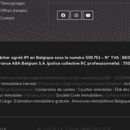
Témoignages
Offres d’emploi
Contact
ilier agréé IPI en Belgique sous le numéro 509.751 – N° TVA : BE0
rance AXA Belgium S.A. (police collective RC professionnelle) : 730
itut Professionnel des Agents Immobiliers) rue de Luxembourg 16B – 1000 
|
Immobilière Herstal
| Province de Liège | Apport personnel | Bailleur |
Ac
tificat d’urbanisme |
Compromis de ventes
|
Courtier immobilier
|
État des
r immobilier
| Revenu foncier |
Société Civile Immobilière
| Surface habita
t Liège
|
Estimation immobilière gratuite
|
Annonces immobilières Belgiqu
ité
© 2026 LE COIN IMMOBILIER