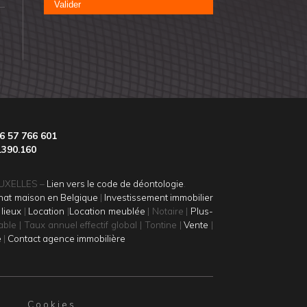
Valider
6 57 766 601
.390.160
BRUXELLES –
Lien vers le code de déontologie
.
hat maison en Belgique
|
Investissement immobilier
 lieux
|
Location
|
Location meublée
| Notaire |
Plus-
ble | Taux annuel effectif global | Tontine |
Vente
|
e
|
Contact agence immobilière
Cookies