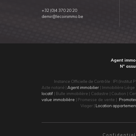
+32 (0)4 370 20 20
demir@lecoinimmo.be
Agent immob
N° assu
Instance Officielle de Contrôle : IPI (Inst
Acte notarié |
Agent immobilier
| Immobilière Liège 
locatif
| Bulle immobilière | Cadastre | Caution | Cer
value immobilière
| Promesse de vente |
Promoteu
Viager |
Location appartemen
Confidential