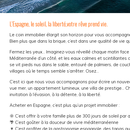
L’Espagne, le soleil, la liberté,votre rêve prend vie.
Le coin immobilier élargit son horizon pour vous accompagne
Bien plus que dans la brique, c’est dans une qualité de vie q
Fermez les yeux… Imaginez-vous réveillé chaque matin face à 
Méditerranée d’un côté, et les eaux calmes et scintillantes d
se vit pieds nus dans le sable, entouré de palmiers, de couc
villages où le temps semble s’arrêter. Osez…
C’est ici que nous vous accompagnons pour écrire un nouve
vue mer, un appartement lumineux, une villa de prestige… C
invitation à l’évasion, à la détente, à la liberté.
Acheter en Espagne, c’est plus qu’un projet immobilier :
🌞 C’est offrir à votre famille plus de 300 jours de soleil par 
🌴 C’est goûter à la douceur de vivre méditerranéenne
🍷 C’est profiter de la gastronomie espagnole, des tapas au